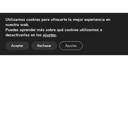
Utilizamos cookies para ofrecerte la mejor experiencia en
nuestra web.
Puedes aprender más sobre qué cookies utilizamos o
desactivarlas en los
ajustes
.
© 2026 BeguiristainOroz Arquitectos |
Legal Advice
|
Privacy Policy
|
Cookies Policy
|
Editar preferencia de cookies
Aceptar
Rechazar
Ajustes
Website designed with
by
Digital Design